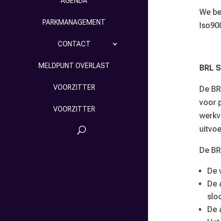
AGENDA
We be
PARKMANAGEMENT
Iso90
CONTACT
MELDPUNT OVERLAST
BRL 
VOORZITTER
De BRL
voor 
VOORZITTER
werkv
uitvoe
De BR
De 
De 
slo
De 