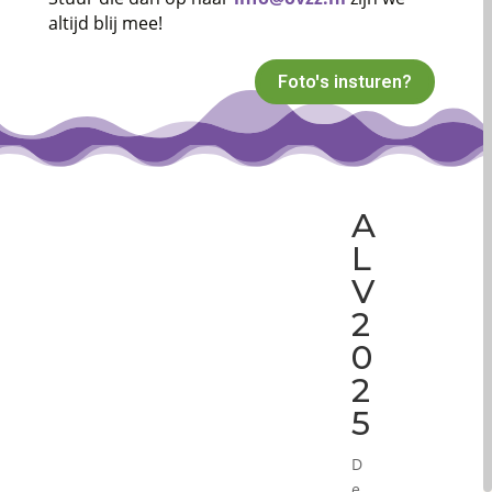
altijd blij mee!
Foto's insturen?
A
L
V
2
0
2
5
D
e