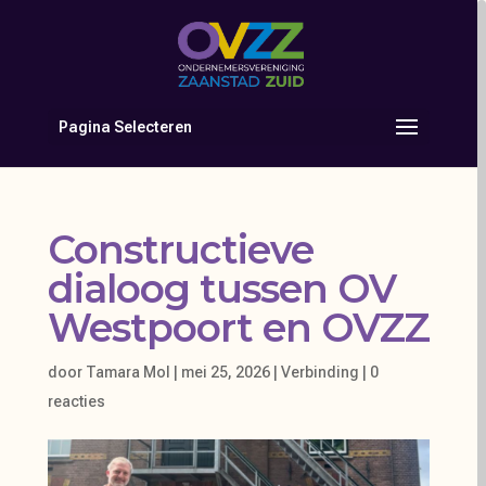
Pagina Selecteren
Constructieve
dialoog tussen OV
Westpoort en OVZZ
door
Tamara Mol
|
mei 25, 2026
|
Verbinding
|
0
reacties