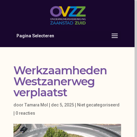
Pagina Selecteren
Werkzaamheden
Westzanerweg
verplaatst
door
Tamara Mol
|
dec 5, 2025
|
Niet gecategoriseerd
|
0 reacties